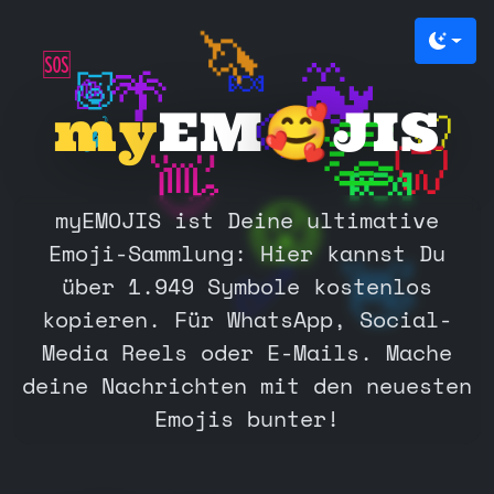
🐳
🍭
🦄
Farbm
🆘
🍬
🐳
🐷
🌴
🍟
my
EM
JIS
🐶
🦷
🌶️
👏
🦷
🍬
👋
myEMOJIS ist Deine ultimative
😱
Emoji-Sammlung: Hier kannst Du
✅️
über 1.949 Symbole kostenlos
👋
kopieren. Für WhatsApp, Social-
Media Reels oder E-Mails. Mache
deine Nachrichten mit den neuesten
Emojis bunter!