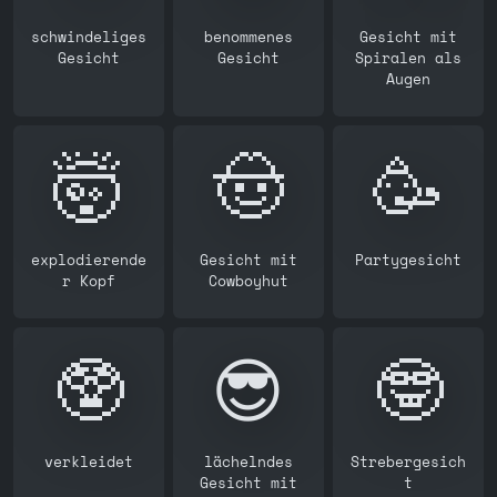
schwindeliges
benommenes
Gesicht mit
Gesicht
Gesicht
Spiralen als
Augen
🤯
🤠
🥳
explodierende
Gesicht mit
Partygesicht
r Kopf
Cowboyhut
🥸
😎
🤓
verkleidet
lächelndes
Strebergesich
Gesicht mit
t