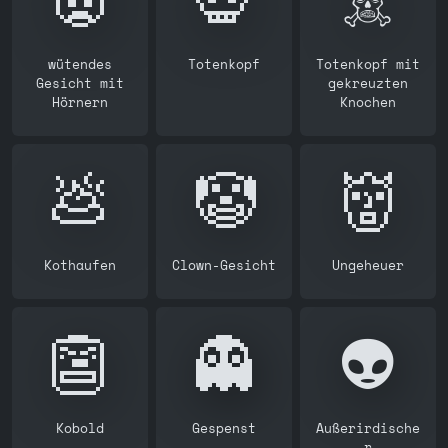
wütendes
Totenkopf
Totenkopf mit
Gesicht mit
gekreuzten
Hörnern
Knochen
💩
🤡
👹
Kothaufen
Clown-Gesicht
Ungeheuer
👺
👻
👽️
Kobold
Gespenst
Außerirdische
r