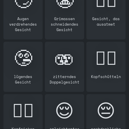
Augen
Grimassen
Gesicht, das
verdrehendes
schneidendes
ausatmet
Gesicht
Gesicht
🤥
🫨
🙂‍↔️
lügendes
zitterndes
Kopfschütteln
Gesicht
Doppelgesicht
🙂‍↕️
😌
😔