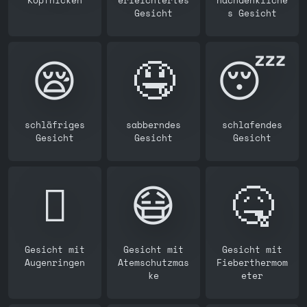
Kopfnicken
erleichtertes
nachdenkliche
Gesicht
s Gesicht
😪
🤤
😴
schläfriges
sabberndes
schlafendes
Gesicht
Gesicht
Gesicht
🫩
😷
🤒
Gesicht mit
Gesicht mit
Gesicht mit
Augenringen
Atemschutzmas
Fieberthermom
ke
eter