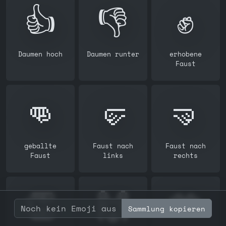
👍️
👎️
✊️
Daumen hoch
Daumen runter
erhobene
Faust
👊
🤛
🤜
geballte
Faust nach
Faust nach
Faust
links
rechts
👏
🙌
🫶
Sammlung kopieren