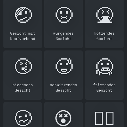
🤕
🤢
🤮
Gesicht mit
würgendes
kotzendes
Kopfverband
Gesicht
Gesicht
🤧
🥵
🥶
niesendes
schwitzendes
frierendes
Gesicht
Gesicht
Gesicht
🥴
😵
😵‍💫