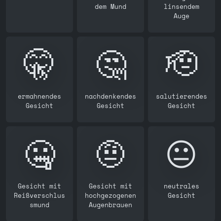
dem Mund
linsendem
Auge
🤫
🤔
🫡
ermahnendes
nachdenkendes
salutierendes
Gesicht
Gesicht
Gesicht
🤐
🤨
😐️
Gesicht mit
Gesicht mit
neutrales
Reißverschlus
hochgezogenen
Gesicht
smund
Augenbrauen