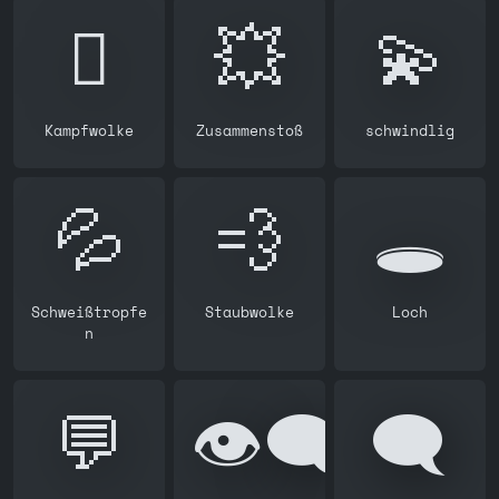
🫯
💥
💫
Kampfwolke
Zusammenstoß
schwindlig
💦
💨
🕳️
Schweißtropfe
Staubwolke
Loch
n
💬
👁️‍🗨️
🗨️