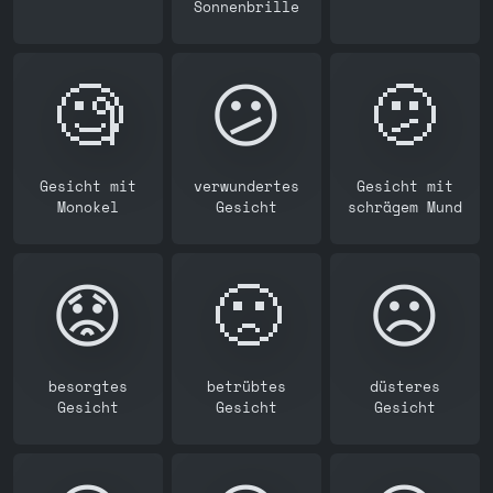
Sonnenbrille
🧐
😕
🫤
Gesicht mit
verwundertes
Gesicht mit
Monokel
Gesicht
schrägem Mund
😟
🙁
☹️
besorgtes
betrübtes
düsteres
Gesicht
Gesicht
Gesicht