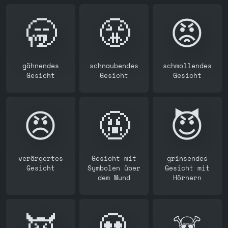
🥱
😤
😡
gähnendes
schnaubendes
schmollendes
Gesicht
Gesicht
Gesicht
😠
🤬
😈
verärgertes
Gesicht mit
grinsendes
Gesicht
Symbolen über
Gesicht mit
dem Mund
Hörnern
👿
💀
☠️