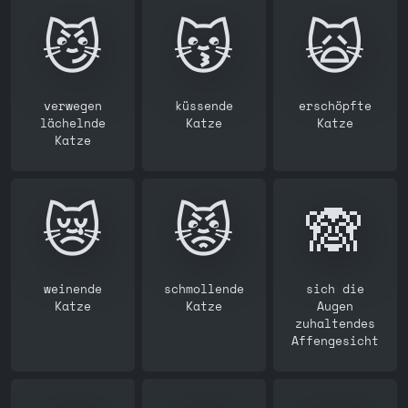
😼
😽
🙀
verwegen
küssende
erschöpfte
lächelnde
Katze
Katze
Katze
😿
😾
🙈
weinende
schmollende
sich die
Katze
Katze
Augen
zuhaltendes
Affengesicht