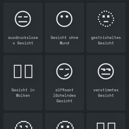
😑
😶
🫥
ausdruckslose
Gesicht ohne
gestricheltes
s Gesicht
Mund
Gesicht
😶‍🌫️
😏
😒
Gesicht in
süffisant
verstimmtes
Wolken
lächelndes
Gesicht
Gesicht
🙄
😬
😮‍💨