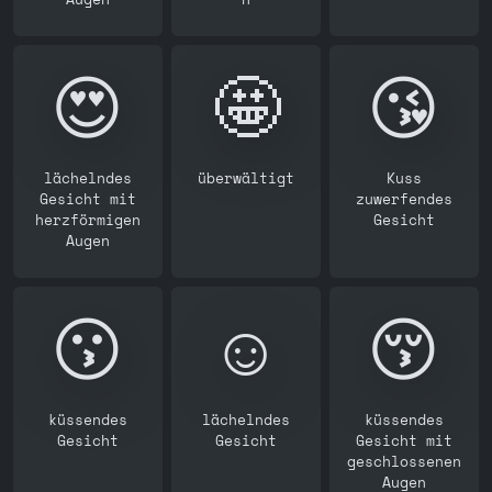
😍
🤩
😘
lächelndes
überwältigt
Kuss
Gesicht mit
zuwerfendes
herzförmigen
Gesicht
Augen
😗
☺️
😚
küssendes
lächelndes
küssendes
Gesicht
Gesicht
Gesicht mit
geschlossenen
Augen