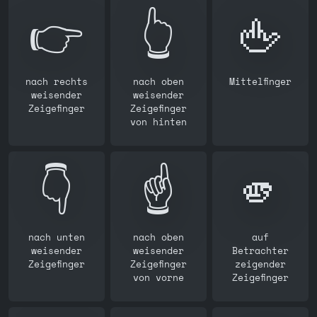
👉️
👆️
🖕
nach rechts
nach oben
Mittelfinger
weisender
weisender
Zeigefinger
Zeigefinger
von hinten
👇️
☝️
🫵
nach unten
nach oben
auf
weisender
weisender
Betrachter
Zeigefinger
Zeigefinger
zeigender
von vorne
Zeigefinger