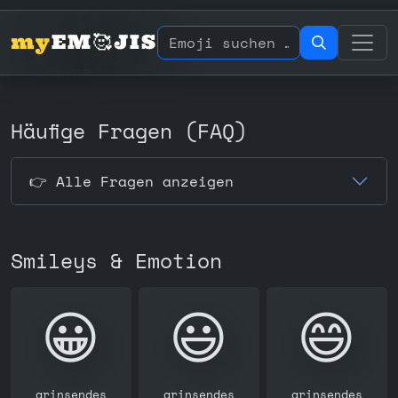
my
EM🥰JIS
Häufige Fragen (FAQ)
👉️ Alle Fragen anzeigen
Smileys & Emotion
😀
😃
😄
grinsendes
grinsendes
grinsendes