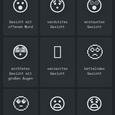
😮
😯
😲
Gesicht mit
verdutztes
erstauntes
offenem Mund
Gesicht
Gesicht
😳
🫪
🥺
errötetes
verzerrtes
bettelndes
Gesicht mit
Gesicht
Gesicht
großen Augen
🥹
😦
😧