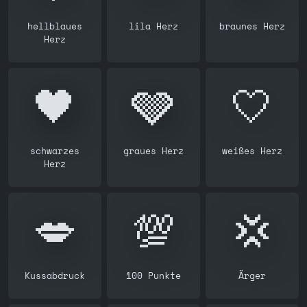
hellblaues
lila Herz
braunes Herz
Herz
🖤
🩶
🤍
schwarzes
graues Herz
weißes Herz
Herz
💋
💯
💢
Kussabdruck
100 Punkte
Ärger