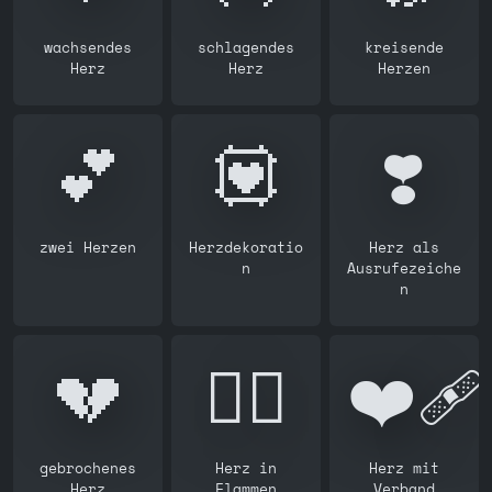
wachsendes
schlagendes
kreisende
Herz
Herz
Herzen
💕
💟
❣️
zwei Herzen
Herzdekoratio
Herz als
n
Ausrufezeiche
n
💔
❤️‍🔥
❤️‍🩹
gebrochenes
Herz in
Herz mit
Herz
Flammen
Verband