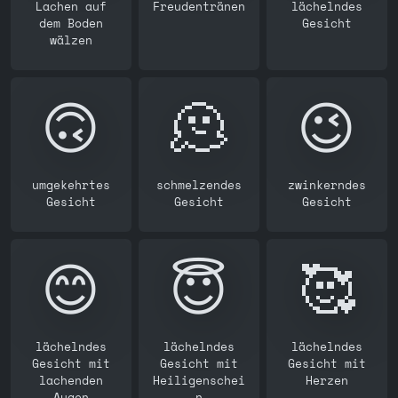
Lachen auf
Freudentränen
lächelndes
dem Boden
Gesicht
wälzen
🙃
🫠
😉
umgekehrtes
schmelzendes
zwinkerndes
Gesicht
Gesicht
Gesicht
😊
😇
🥰
lächelndes
lächelndes
lächelndes
Gesicht mit
Gesicht mit
Gesicht mit
lachenden
Heiligenschei
Herzen
Augen
n