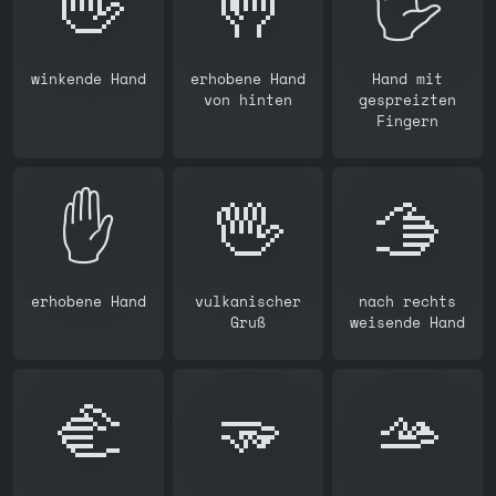
👋
🤚
🖐️
winkende Hand
erhobene Hand
Hand mit
von hinten
gespreizten
Fingern
✋️
🖖
🫱
erhobene Hand
vulkanischer
nach rechts
Gruß
weisende Hand
🫲
🫳
🫴