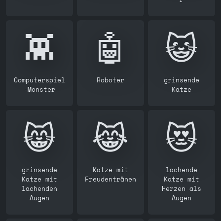
👾
🤖
😺
Computerspiel
Roboter
grinsende
-Monster
Katze
😸
😹
😻
grinsende
Katze mit
lachende
Katze mit
Freudentränen
Katze mit
lachenden
Herzen als
Augen
Augen