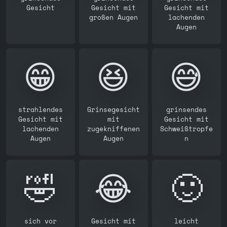
Gesicht
Gesicht mit
Gesicht mit
großen Augen
lachenden
Augen
😁
😆
😅
strahlendes
Grinsegesicht
grinsendes
Gesicht mit
mit
Gesicht mit
lachenden
zugekniffenen
Schweißtropfe
Augen
Augen
n
🤣
😂
🙂
sich vor
Gesicht mit
leicht