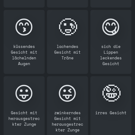
😙
🥲
😋
küssendes
lachendes
sich die
Gesicht mit
Gesicht mit
Lippen
lächelnden
Träne
leckendes
Augen
Gesicht
😛
😜
🤪
Gesicht mit
zwinkerndes
irres Gesicht
herausgestrec
Gesicht mit
kter Zunge
herausgestrec
kter Zunge