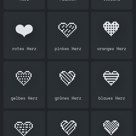
❤️
🩷
🧡
rotes Herz
pinkes Herz
oranges Herz
💛
💚
💙
gelbes Herz
grünes Herz
blaues Herz
🩵
💜
🤎