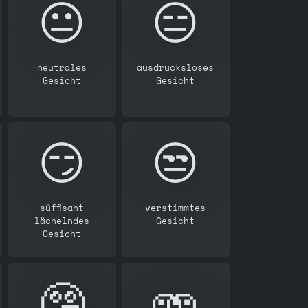
😐️
😑
neutrales
ausdrucksloses
Gesicht
Gesicht
😏
😒
süffisant
verstimmtes
lächelndes
Gesicht
Gesicht
🤥
🫨