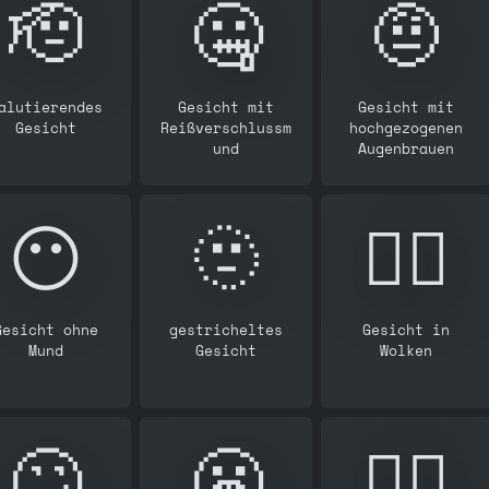
🫡
🤐
🤨
alutierendes
Gesicht mit
Gesicht mit
Gesicht
Reißverschlussm
hochgezogenen
und
Augenbrauen
😶
🫥
😶‍🌫️
Gesicht ohne
gestricheltes
Gesicht in
Mund
Gesicht
Wolken
🙄
😬
😮‍💨