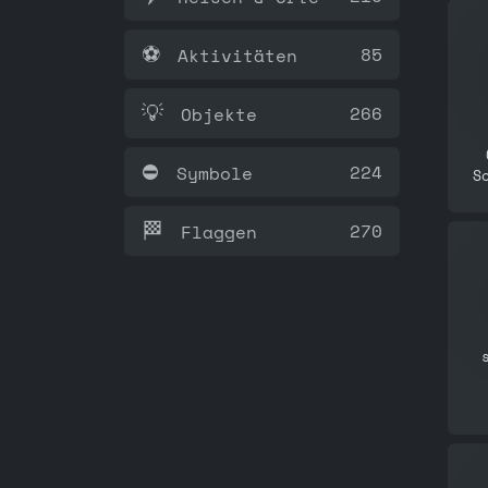
⚽
85
Aktivitäten
💡
266
Objekte
⛔️
224
Symbole
S
🏁
270
Flaggen