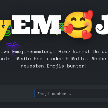

y
EM
🐶
😁
🎾
😁
🌴
tive Emoji-Sammlung: Hier kannst Du üb
ocial-Media Reels oder E-Mails. Mache
neuesten Emojis bunter!