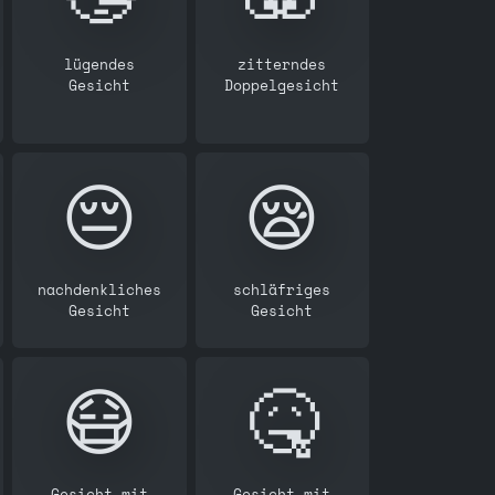
lügendes
zitterndes
Gesicht
Doppelgesicht
😔
😪
nachdenkliches
schläfriges
Gesicht
Gesicht
😷
🤒
Gesicht mit
Gesicht mit