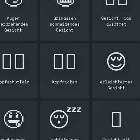
Augen
Grimassen
Gesicht, das
verdrehendes
schneidendes
ausatmet
Gesicht
Gesicht
🙂‍↔️
🙂‍↕️
😌
opfschütteln
Kopfnicken
erleichtertes
Gesicht
🤤
😴
🫩
sabberndes
schlafendes
Gesicht mit