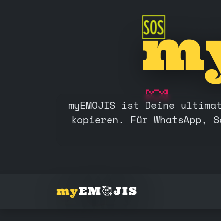

m
🆘
🍬
myEMOJIS ist Deine ultima
kopieren. Für WhatsApp, S
my
EM🥰JIS