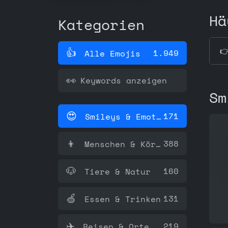
Hä
Kategorien

👍️
1.949
Alle Emojis
👀
Keywords anzeigen
Sm
😍
171
Smileys & Emotion
👦
388
Menschen & Körper
🐶
160
Tiere & Natur
🍏
131
Essen & Trinken
✈️
219
Reisen & Orte