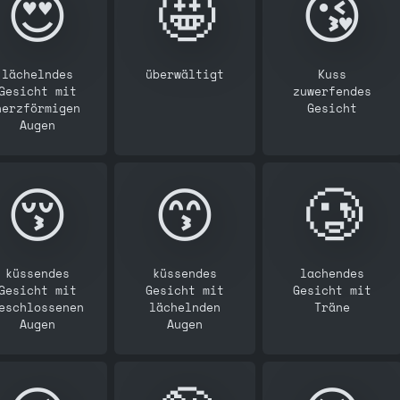
😍
🤩
😘
lächelndes
überwältigt
Kuss
Gesicht mit
zuwerfendes
herzförmigen
Gesicht
Augen
😚
😙
🥲
küssendes
küssendes
lachendes
Gesicht mit
Gesicht mit
Gesicht mit
eschlossenen
lächelnden
Träne
Augen
Augen