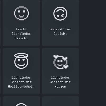
🙂
🙃
leicht
umgekehrtes
lächelndes
Gesicht
Gesicht
😇
🥰
lächelndes
lächelndes
Gesicht mit
Gesicht mit
Heiligenschein
Herzen