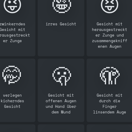
😜
🤪
😝
zwinkerndes
irres Gesicht
Gesicht mit
Gesicht mit
herausgestreckt
rausgestreckt
er Zunge und
er Zunge
zusammengekniff
enen Augen
🤭
🫢
🫣
verlegen
Gesicht mit
Gesicht mit
kicherndes
offenen Augen
durch die
Gesicht
und Hand über
Finger
dem Mund
linsendem Auge