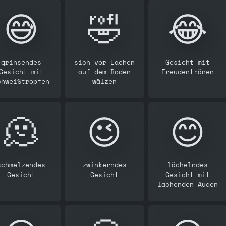
😅
🤣
😂
grinsendes
sich vor Lachen
Gesicht mit
Gesicht mit
auf dem Boden
Freudentränen
chweißtropfen
wälzen
🫠
😉
😊
schmelzendes
zwinkerndes
lächelndes
Gesicht
Gesicht
Gesicht mit
lachenden Augen