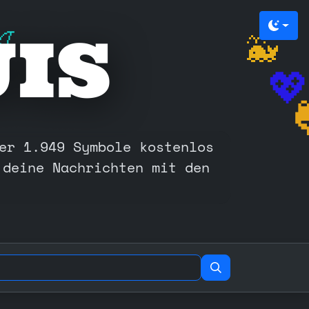
🥑
👋
JIS
Farbm
🍒
🐳

er 1.949 Symbole kostenlos
 deine Nachrichten mit den